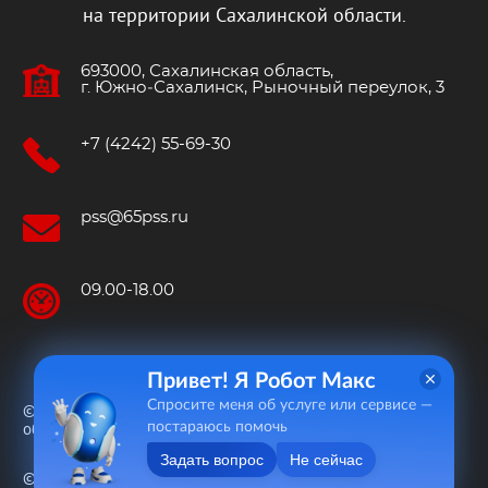
на территории Сахалинской области.
693000, Сахалинская область,
г. Южно‐Сахалинск, Рыночный переулок, 3
+7 (4242) 55-69-30
pss@65pss.ru
09.00-18.00
Привет! Я Робот Макс
Спросите меня об услуге или сервисе —
© 2015—2026 «Пожарно-спасательная служба Сахалинской
постараюсь помочь
области»
Задать вопрос
Не сейчас
© 2020 Разработка сайта «
Ринамика
»