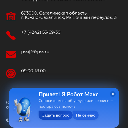
693000, Сахалинская область,
г. Южно‐Сахалинск, Рыночный переулок, 3
+7 (4242) 55-69-30
pss@65pss.ru
09.00-18.00
Привет! Я Робот Макс
Спросите меня об услуге или сервисе —
© 2015—2026 «Пожарно-спасательная служба Сахалинской
постараюсь помочь
области»
Задать вопрос
Не сейчас
© 2020 Разработка сайта «
Ринамика
»