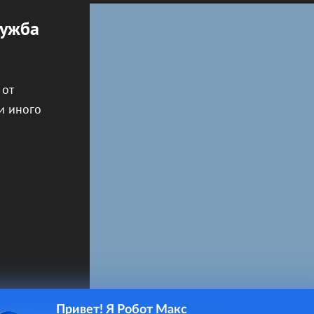
лужба
 от
и иного
Привет! Я Робот Макс