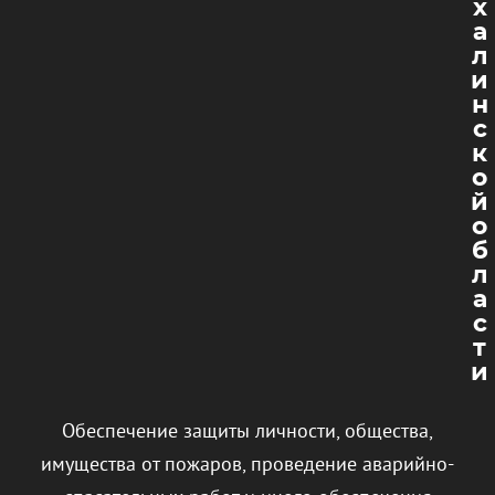
х
а
л
и
н
с
к
о
й
о
б
л
а
с
т
и
Обеспечение защиты личности, общества,
имущества от пожаров, проведение аварийно-