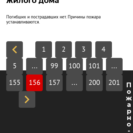
жилого дома
Погибших и пострадавших нет. Причины пожара
устанавливаются.
1
2
3
4
5
...
99
100
101
...
155
156
157
...
200
201
П
о
ж
а
р
н
о
-