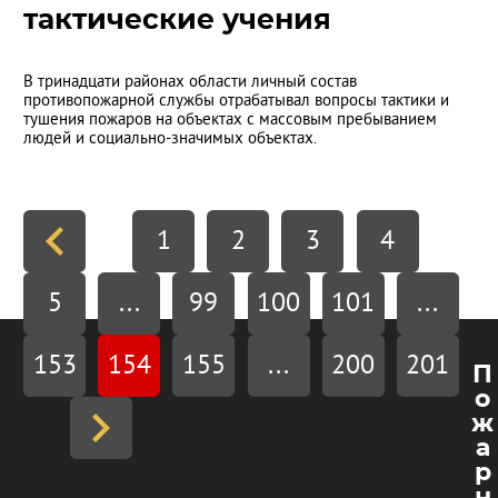
тактические учения
В тринадцати районах области личный состав
противопожарной службы отрабатывал вопросы тактики и
тушения пожаров на объектах с массовым пребыванием
людей и социально-значимых объектах.
1
2
3
4
5
...
99
100
101
...
153
154
155
...
200
201
П
о
ж
а
р
н