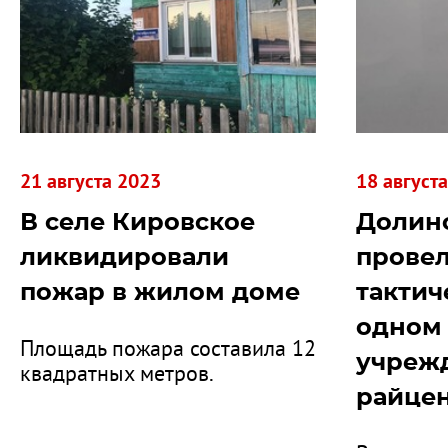
21 августа 2023
18 август
В селе Кировское
Долин
ликвидировали
провел
пожар в жилом доме
тактич
одном 
Площадь пожара составила 12
учреж
квадратных метров.
райце