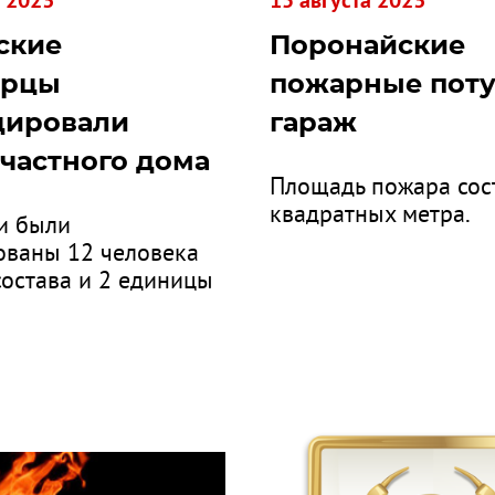
а 2023
15 августа 2023
ские
Поронайские
орцы
пожарные пот
дировали
гараж
частного дома
Площадь пожара сос
квадратных метра.
и были
ованы 12 человека
состава и 2 единицы