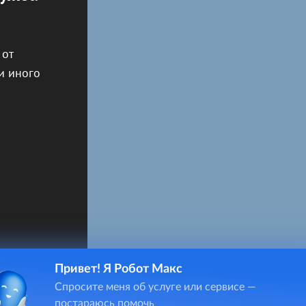
 от
и иного
Привет! Я Робот Макс
Спросите меня об услуге или сервисе —
постараюсь помочь