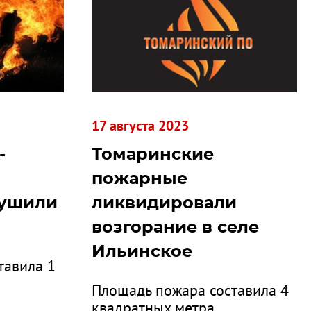
17 августа 2023
-
Томаринские
пожарные
тушили
ликвидировали
возгорание в селе
Ильинское
тавила 1
Площадь пожара составила 4
квадратных метра.