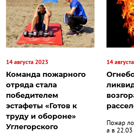
14 августа 2023
14 август
Команда пожарного
Огнеб
отряда стала
ликви
победителем
возгор
эстафеты «Готов к
рассе
труду и обороне»
Пожар ло
Углегорского
а в 22.0