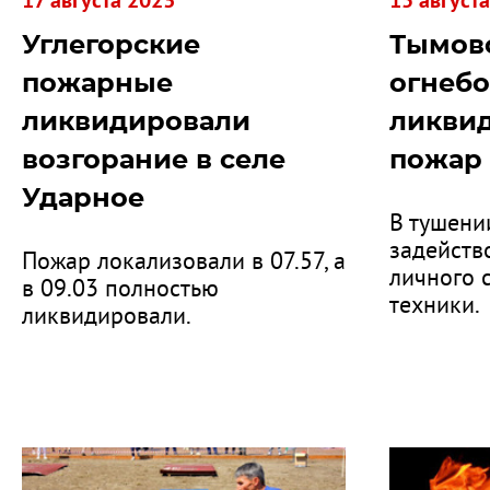
17 августа 2023
15 август
Углегорские
Тымов
пожарные
огнеб
ликвидировали
ликви
возгорание в селе
пожар 
Ударное
В тушени
задейств
Пожар локализовали в 07.57, а
личного 
в 09.03 полностью
техники.
ликвидировали.