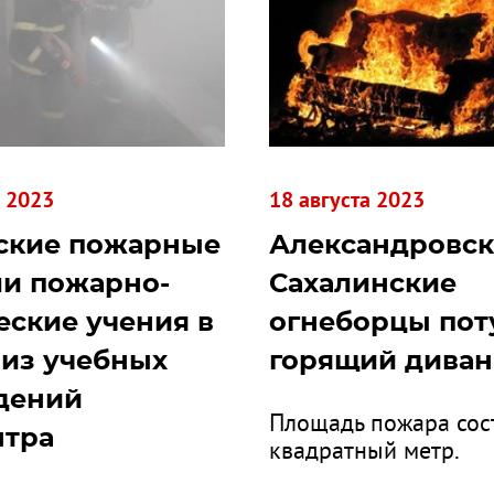
а 2023
18 августа 2023
ские пожарные
Александровск
и пожарно-
Сахалинские
еские учения в
огнеборцы по
из учебных
горящий диван
дений
Площадь пожара сос
нтра
квадратный метр.