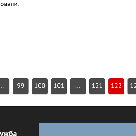
овали.
...
99
100
101
...
121
122
1
лужба