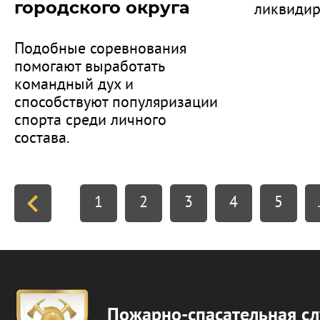
городского округа
ликвидир
Подобные соревнования
помогают выработать
командный дух и
способствуют популяризации
спорта среди личного
состава.
1
2
3
4
5
Пожарно-спасательная с