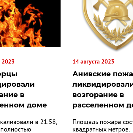
а 2023
14 августа 2023
орцы
Анивские пож
дировали
ликвидировал
ание в
возгорание в
ленном доме
расселенном д
кализовали в 21.58,
Площадь пожара сос
3 полностью
квадратных метров.