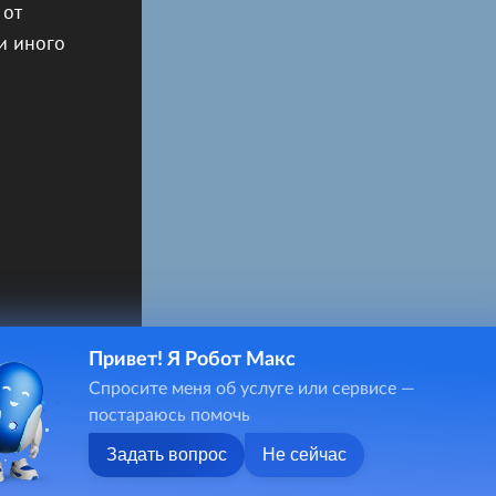
 от
и иного
Привет! Я Робот Макс
Спросите меня об услуге или сервисе —
постараюсь помочь
Задать вопрос
Не сейчас