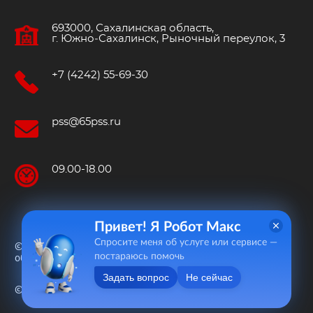
693000, Сахалинская область,
г. Южно‐Сахалинск, Рыночный переулок, 3
+7 (4242) 55-69-30
pss@65pss.ru
09.00-18.00
Привет! Я Робот Макс
Спросите меня об услуге или сервисе —
© 2015—2026 «Пожарно-спасательная служба Сахалинской
постараюсь помочь
области»
Задать вопрос
Не сейчас
© 2020 Разработка сайта «
Ринамика
»