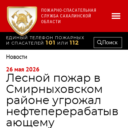
ПОЖАРНО-СПАСАТЕЛЬНАЯ
СЛУЖБА САХАЛИНСКОЙ
ОБЛАСТИ
ЕДИНЫЙ ТЕЛЕФОН ПОЖАРНЫХ
Поиск
101
112
И СПАСАТЕЛЕЙ
ИЛИ
Новости
26 мая 2026
Лесной пожар в
Смирныховском
районе угрожал
нефтеперерабатыв
ающему