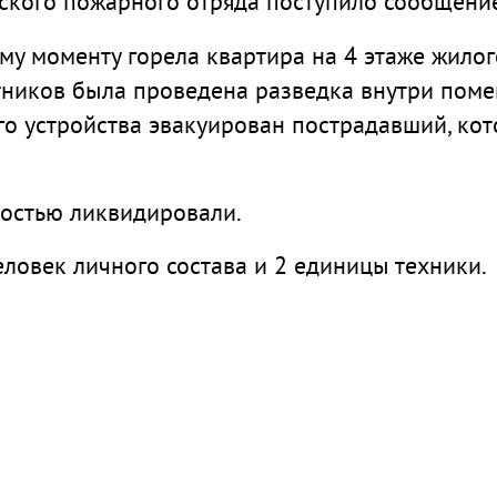
ьского пожарного отряда поступило сообщение
ому моменту горела квартира на 4 этаже жило
ников была проведена разведка внутри помещ
го устройства эвакуирован пострадавший, ко
ностью ликвидировали.
ловек личного состава и 2 единицы техники.