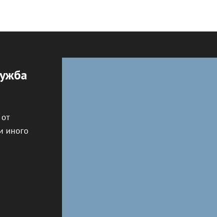
лужба
 от
и иного