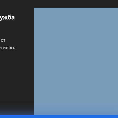
лужба
 от
и иного