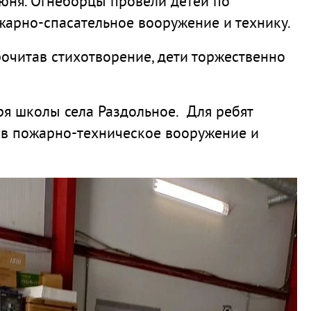
юня. Огнеборцы провели детей по
жарно-спасательное вооружение и технику.
рочитав стихотворение, дети торжественно
ря школы села Раздольное. Для ребят
ав пожарно-техническое вооружение и