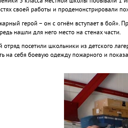
ченики 3 класса местной школы побывали 1 и
стях своей работы и продемонстрировали по
арный герой – он с огнём вступает в бой». П
редь нашли для него место на стенах части.
отряд посетили школьники из детского лаге
ть на себя боевую
одежду пожарного и показ