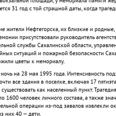
ивокзальной площади, у мемориала памяти же
ется 31 год с той страшной даты, когда траг
 жители Нефтегорска, их близкие и родные, 
ремонии присутствовали руководитель агентст
ельной службы Сахалинской области, управле
йных ситуаций и пожарной безопасности Саха
ожили цветы к мемориалу.
ночь на 28 мая 1995 года. Интенсивность под
почти все здания в поселке, включая 17 пяти
 существовать как населенный пункт. Трагедия
о 1600 человек личного состава, а также зна
тельной операции из-под завалов извлекли ок
з них 40 — дети.