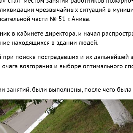
а» стал местом занятий работников пожарно
к ликвидации чрезвычайных ситуаций в муни
ательной части № 51 г. Анива.
ник в кабинете директора, и начал распростр
ние находящихся в здании людей.
при поиске пострадавших и их дальнейшей эв
 очага возгорания и выборе оптимального сп
ми занятий, были выполнены, после чего была