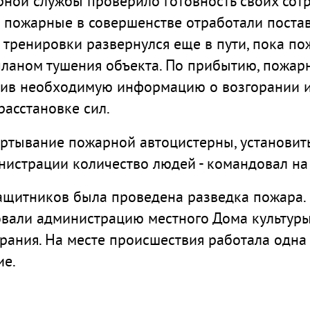
рной службы проверило готовность своих сот
 пожарные в совершенстве отработали постав
 тренировки развернулся еще в пути, пока по
 планом тушения объекта. По прибытию, пожа
чив необходимую информацию о возгорании и 
расстановке сил.
ртывание пожарной автоцистерны, установить
нистрации количество людей - командовал на 
защитников была проведена разведка пожара.
ровали администрацию местного Дома культур
рания. На месте происшествия работала одна
ие.