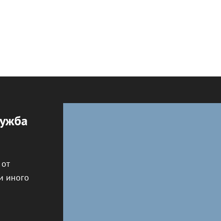
лужба
 от
и иного